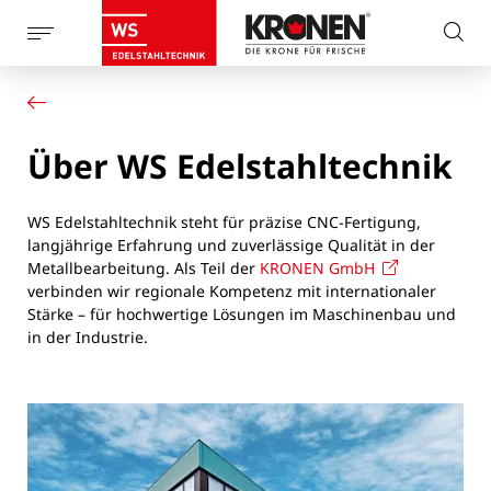
Seitennaviagtion
Webs
anzeigen
Start
dur
Leistungen
Über uns
Über WS Edelstahltechnik
Jobs
Kontakt
WS Edelstahltechnik steht für präzise CNC-Fertigung,
langjährige Erfahrung und zuverlässige Qualität in der
Metallbearbeitung. Als Teil der
KRONEN GmbH
verbinden wir regionale Kompetenz mit internationaler
Stärke – für hochwertige Lösungen im Maschinenbau und
in der Industrie.